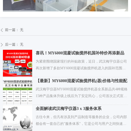
前一篇：
无
ꄴ
后一篇：
无
ꄲ
喜讯！MY6000混凝试验搅拌机国补特价再添新品
类！
为紧密围绕国家现行的补贴政策，近日，武汉梅宇仪器公司
再次新增了多款MY6000混凝试验搅拌机进入的国补范围。
产品从两联、四联、六联、八联、十联涵盖了室内/外，以及
【最新】MY6000混凝试验搅拌机(器)价格与性能配
大/小规模等多个应用领域出发。当前国补品类更全面，能满
置表
足不同用户的多样化选用需求。更值得一提的是，为了确保
武汉梅宇仪器MY6000混凝试验搅拌机器全系新品共4种规格
补贴政策的高效实施，公司特别承诺广大用户，我们的补贴
15种产品集体升级上线后为了安定民心，公司首次正式宣
形式均为"下单立减"、"即时立减"，无需卡券换购，无需等
布，本次产品升级不加价，升级目的为用户降本增值为初
待核消 ，同时以旧换新亦可参与国补活动，部分混凝试验搅
全面解读武汉梅宇仪器3 x 3服务体系
衷，属于一次升级不加价的增值调整，其中，彩屏系列混凝
拌机5折起购。由于限时限量，建议广大用户结合自身需
搅拌器升级后价格区间仍然在1.7~2.7万元，数显搅拌器升级
古往今来，但凡有涉及到产品制造等服务的企业，公司内部
求，抓紧时间，武汉梅宇仪器公司竭诚为您服务，详情咨询
后售价保持在9.9K-1.29 万元、便携式搅拌器升级后售价保持
都会有一套自己的"服务体系"，它是公司与用户之间快速建
13477001630！
在9.9K~1.2 万元。同时，公司也并明确表示，武汉梅宇
立起良好沟通渠道之一。作为实验室电动搅拌器设备——混