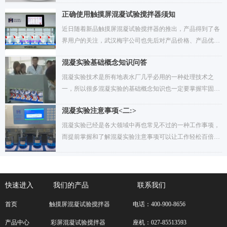
MY6000混凝试验搅拌机机器价格始坚持价格公道、公开、
凝试验搅拌机40余年的品牌厂家，武汉梅宇仪器公司之所以
正确使用触摸屏混凝试验搅拌器须知
透明原则，让用户自主选择，支持用户自行查价、比价，放
经久不衰，优质的服务体系绝对是公司的核心竞争力之一，
近日随着新品触摸屏混凝试验搅拌器的推出，产品得到了各
心选购。以下是MY6000混凝试验搅拌机器价格与参数配置
梅宇服务坚守“一次选择终生受益服务承诺”从产品咨询到销
界用户的关注，武汉梅宇公司也先后对产品价格、产品优
表：
售，围绕服务效率、服务速度、维护成本、质量标准建立涵
势、性能配置等做出了详细分析，但想要更好的使用触摸屏
盖设备全生命周期的闭合矩阵，将客户购机前到设备购置中
混凝实验基础概念知识问答
混凝试验搅拌器，当然离不开正确的操作事项，那么到底如
及设备运营后各服务行为整合成一条以客户需求为导向的价
何正确吏用触摸屏混凝试验搅拌器呢？具体如下：概要：虽
混凝实验技术是所有地表水厂几乎必用的一种处理技术之
值链条，开创全新价值链服务时代，树立行业标杆。下面小
然触摸屏混凝试验搅拌器是一种密封搅拌装置，大多部件属
一，所以很多混凝实验的基础概念知识也一定要掌握牢固，
编带您从售前、售中、售后全过程深度了解梅宇 “3x3” 服务
于免维护设备，但它的屏显界面属于一种高度集成的触控
这样才能真正的达到节支降耗、经济运行的目的。那么哪些
体系。
机，所以日常使用中是需要养成良好的正确操作习惯和注意
混凝实验注意事项<二:>
基础知识要掌握呢？小编整理了十二条：
事项。
​混凝实验已经是各大领域中再也常见不过的一种工作事项，
而提前掌握和了解混凝实验注意事项可以让工作轻松百倍，
以下是小编给大有整理蕞新混凝实验事项二，希望有所借
鉴：1、混凝阶段的各种速度，不能按图索骥，一定要自行
确定，尤其新手用户不能只按照《混凝沉淀烧杯实验方法》
中的数据进行设定，毕竟实验条件不同.
快速进入
我们的产品 联系我们
首页
触摸屏混凝试验搅拌器
电话：400-900-8656
产品中心
彩屏混凝试验搅拌器
座机：027-85513593