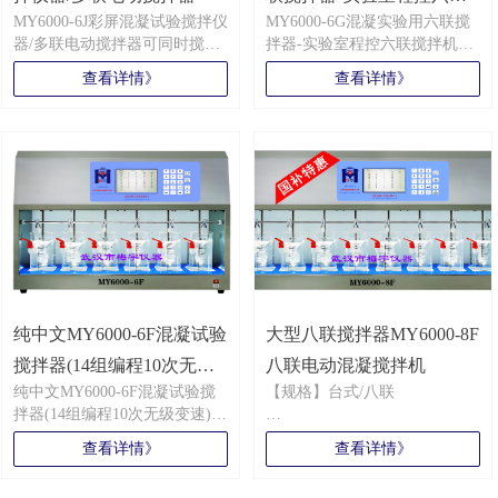
MY6000-6N烧杯实验专用搅拌
MY6000-6J彩屏混凝试验搅拌仪
MY6000-6G混凝实验用六联搅
搅拌机装置
装置-六联电动搅拌机突出特
器/多联电动搅拌器可同时搅拌
拌器-实验室程控六联搅拌机装
点：
多个搅拌试验杯的多联搅拌设
置是种构造简易，操作简单的
★、搅拌轴自动垂直升降设计
查看详情》
查看详情》
备，单次搅拌容量达3L~12L,属
混凝搅拌仪器，被广泛应用于
★、7寸彩色LED屏数据显示清
于单平直式浆叶搅拌设备，采
高校、自来水厂、科研环保等
晰
用无级调速设置，轴承垂直升
多领域，智能控制系统操作方
★、一体化密封设计，移动方
降，微电脑编程22种程序，多
便、运行稳定，7寸LED彩色液
便，免维护
根搅拌轴可同步运行或者异步
晶屏实时动态显示实验数据，
★、中文/英文双系统界面切换
运行，自动加药、自动测温、
升降运行、加药、测温、GT值
自如，全球通用
自动计算GT值等智能操作，深
计算等多功能均可轻松搞定，
★、烧杯底座有冷光照明光
受各界用户称赞。
同时具备智能语音提示。
源，观察絮凝更方便
MY6000-6G混凝实验用六联搅
★、售后优，免费 质保三年
拌器-实验室程控六联搅拌机装
置工艺优势：1、运行稳、噪音
纯中文MY6000-6F混凝试验
小、综合计数准2、屏显大，高
大型八联搅拌器MY6000-8F
清显示3、垂直升降，利于矾花
搅拌器(14组编程10次无级
八联电动混凝搅拌机
形成，4、一体化设计，移动方
纯中文MY6000-6F混凝试验搅
【规格】台式/八联
变速)
便，5、一机双系统中英双界面
拌器(14组编程10次无级变速)纯
切换自如。
中文系统操作简单，14种可设
【型号】MY6000-8F
查看详情》
查看详情》
程序无级变速 10次，步进电机
垂直升降，自动加药，自动测
【转速】10-1000转/分