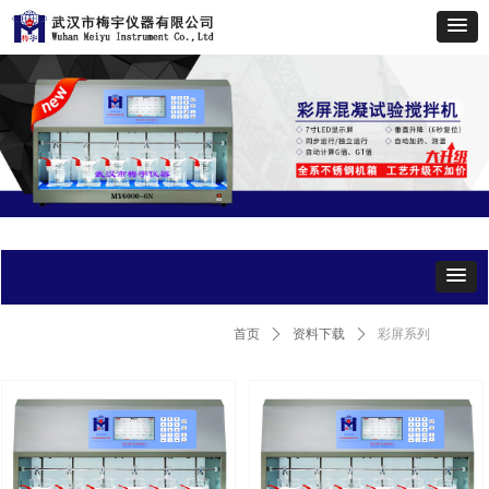
首页
ꄲ
资料下载
ꄲ
彩屏系列