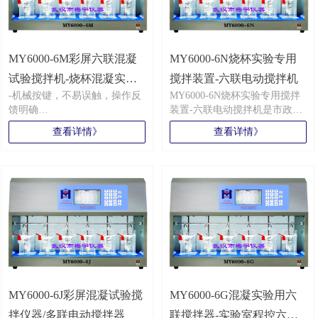
MY6000-6M彩屏六联混凝
MY6000-6N烧杯实验专用
试验搅拌机-烧杯混凝实验
搅拌装置-六联电动搅拌机
-机械按键，不易误触，操作反
MY6000-6N烧杯实验专用搅拌
专用仪器
馈明确
装置-六联电动搅拌机是市政水
-智能微控系统可自由编程和储
处理工程采购产品，是一款功
查看详情》
查看详情》
存30组程序，二次调用更方便
能完善混合搅拌装置，不锈钢
-LED显示界面简洁化，动态编
一体折边成型机箱，拆装方
程更直观
便，实用，搭载步进电机传
-垂直升降，更容易利于絮凝矾
动，可控转速范围10~1200，运
花的形成
行平稳，计数准，六根搅拌头
-实现自动加药、自动测温、自
垂直升降，无级变速10次，是
动计算GT值及同步/异步等多元
一种可以满足各种水处理工艺
化运行模式
流程需要微电脑控制运行、加
-搅拌轴连接步进电机驱动，不
药、测温、GT值计算等多项程
易损坏，耐用性强
序，中英文双系统自由切换适
-技术成熟，结构简单，寿命长
用于国内外各类用户，一体化
MY6000-6J彩屏混凝试验搅
设计优势运行稳定，使用方
MY6000-6G混凝实验用六
便。
拌仪器/多联电动搅拌器
联搅拌器-实验室程控六联