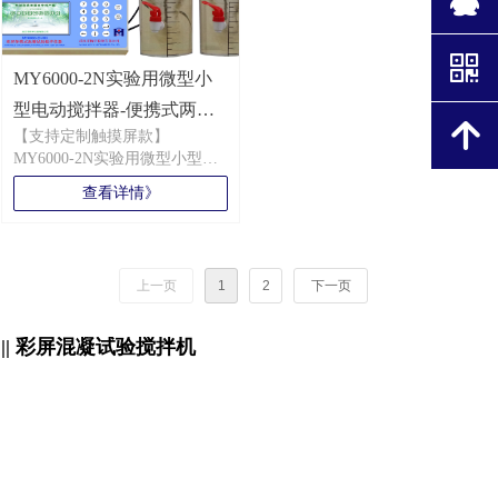
时间范围：0～99 分59秒 x
水处理混凝实验小能手。免费
10 ± 0.01秒
配送搅拌杯、加药试管、便携
测温范围/℃：0 ～50 ± 0.1
箱。
낃
可设程序数量：20种（每种自
MY6000-2N实验用微型小
动无级变速10次）
型电动搅拌器-便携式两联
搅拌容量/L：10L
녕
【支持定制触摸屏款】
搅拌机
搅拌功率/W：120W
MY6000-2N实验用微型小型电
尺寸/CM：145*25*55
动搅拌器-便携式两联搅拌机主
重量/Kg：48Kg
查看详情》
机与搅拌休采用分散设计，具
电压/V：0～220V ± 5%
备体积小、轻盈、便携的特
点，既室内/户外两用，交直流
两用电源接口提升了户外使用
上一页
1
2
下一页
的便捷性， MY6000-2N小型电
动搅拌器-便携式两联搅拌机主
机采用微电脑控制 ，可编程和
|| 彩屏混凝试验搅拌机
储存25种程序，每种程序自动
无级变速10次，中英文双显系
统适用于国内外各类用户。