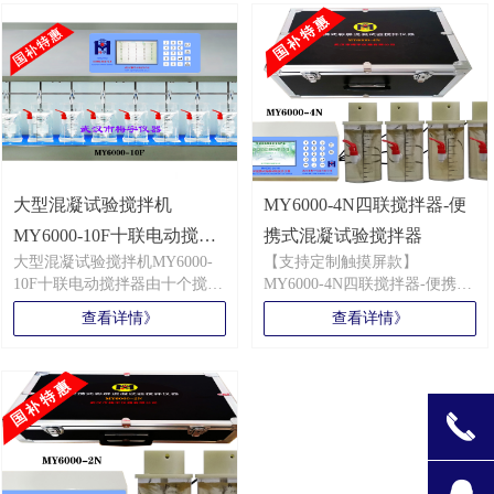
温，GT值综合计算，10~1000
转/分转速设置，整机采用一体
【运行方式】同步运行
化设计，外形整洁，美观。
MY3000-8F八联电动搅拌机是
一款大型多联搅拌器，一次性
搅拌容量在8~16L,是根据用户
实际需求而研发，它在高性能
搅拌机中具有代表性，是一款
具备高生效率、高智能化、高
大型混凝试验搅拌机
可靠性、高环保性的电动搅拌
MY6000-4N四联搅拌器-便
机。
MY6000-10F十联电动搅拌
携式混凝试验搅拌器
大型混凝试验搅拌机MY6000-
【支持定制触摸屏款】
器
10F十联电动搅拌器由十个搅拌
MY6000-4N四联搅拌器-便携式
头+十个搅拌电机连接而成，搅
混凝试验搅拌器是实验室常用
查看详情》
查看详情》
拌平稳，计数准，微控操作，
的一种小型电动搅拌器，由于
智能化、便利化，支持20组程
体积小、轻盈、便携，具备室
输入，工艺性能优异，让水处
内/户外地两用特质，为便于户
理混凝实验得心应手。
外使用，特配置了交/直流两用
主要参数：
电源接口，MY6000-4N四联搅
끅
规格：台式/十联
拌器-便携式混凝试验搅拌器同
转速范围：10～ 1000转/分
时也具备多元化运行模式及综
速度梯度：10～ 1000秒 -1
合数值计算功能。被誉为户外
뀩