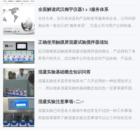
形式均为"下单立减"、"即时立减"，无需卡券换购，无需等
布，本次产品升级不加价，升级目的为用户降本增值为初
待核消 ，同时以旧换新亦可参与国补活动，部分混凝试验搅
全面解读武汉梅宇仪器3 x 3服务体系
衷，属于一次升级不加价的增值调整，其中，彩屏系列混凝
拌机5折起购。由于限时限量，建议广大用户结合自身需
搅拌器升级后价格区间仍然在1.7~2.7万元，数显搅拌器升级
古往今来，但凡有涉及到产品制造等服务的企业，公司内部
求，抓紧时间，武汉梅宇仪器公司竭诚为您服务，详情咨询
后售价保持在9.9K-1.29 万元、便携式搅拌器升级后售价保持
都会有一套自己的"服务体系"，它是公司与用户之间快速建
13477001630！
在9.9K~1.2 万元。同时，公司也并明确表示，武汉梅宇
立起良好沟通渠道之一。作为实验室电动搅拌器设备——混
MY6000混凝试验搅拌机机器价格始坚持价格公道、公开、
凝试验搅拌机40余年的品牌厂家，武汉梅宇仪器公司之所以
正确使用触摸屏混凝试验搅拌器须知
透明原则，让用户自主选择，支持用户自行查价、比价，放
经久不衰，优质的服务体系绝对是公司的核心竞争力之一，
近日随着新品触摸屏混凝试验搅拌器的推出，产品得到了各
心选购。以下是MY6000混凝试验搅拌机器价格与参数配置
梅宇服务坚守“一次选择终生受益服务承诺”从产品咨询到销
界用户的关注，武汉梅宇公司也先后对产品价格、产品优
表：
售，围绕服务效率、服务速度、维护成本、质量标准建立涵
势、性能配置等做出了详细分析，但想要更好的使用触摸屏
盖设备全生命周期的闭合矩阵，将客户购机前到设备购置中
混凝实验基础概念知识问答
混凝试验搅拌器，当然离不开正确的操作事项，那么到底如
及设备运营后各服务行为整合成一条以客户需求为导向的价
何正确吏用触摸屏混凝试验搅拌器呢？具体如下：概要：虽
混凝实验技术是所有地表水厂几乎必用的一种处理技术之
值链条，开创全新价值链服务时代，树立行业标杆。下面小
然触摸屏混凝试验搅拌器是一种密封搅拌装置，大多部件属
一，所以很多混凝实验的基础概念知识也一定要掌握牢固，
编带您从售前、售中、售后全过程深度了解梅宇 “3x3” 服务
于免维护设备，但它的屏显界面属于一种高度集成的触控
这样才能真正的达到节支降耗、经济运行的目的。那么哪些
体系。
机，所以日常使用中是需要养成良好的正确操作习惯和注意
混凝实验注意事项<二:>
基础知识要掌握呢？小编整理了十二条：
事项。
​混凝实验已经是各大领域中再也常见不过的一种工作事项，
而提前掌握和了解混凝实验注意事项可以让工作轻松百倍，
以下是小编给大有整理蕞新混凝实验事项二，希望有所借
鉴：1、混凝阶段的各种速度，不能按图索骥，一定要自行
确定，尤其新手用户不能只按照《混凝沉淀烧杯实验方法》