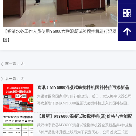
낃
녕
【福清水务工作人员使用Y6000六联混凝试验搅拌机进行混凝实验
图】
前一篇：
无
ꄴ
后一篇：
无
ꄲ
喜讯！MY6000混凝试验搅拌机国补特价再添新品
类！
为紧密围绕国家现行的补贴政策，近日，武汉梅宇仪器公司
再次新增了多款MY6000混凝试验搅拌机进入的国补范围。
产品从两联、四联、六联、八联、十联涵盖了室内/外，以及
【最新】MY6000混凝试验搅拌机(器)价格与性能配
大/小规模等多个应用领域出发。当前国补品类更全面，能满
置表
足不同用户的多样化选用需求。更值得一提的是，为了确保
武汉梅宇仪器MY6000混凝试验搅拌机器全系新品共4种规格
补贴政策的高效实施，公司特别承诺广大用户，我们的补贴
15种产品集体升级上线后为了安定民心，公司首次正式宣