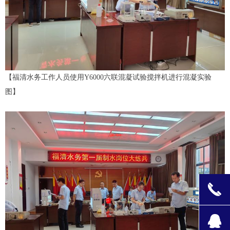
【福清水务工作人员使用Y6000六联混凝试验搅拌机进行混凝实验
图】
끅
뀩