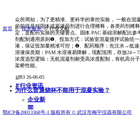
众所周知，为了更精准、更科学的掌控实验， 一般在混
的前提是对固体或原液药剂进行合理稀释，各类药剂稀释
首页
ꄲ
技术服务
ꄲ
行业文献
定，是配药实操的关键要点。固体 PAC 基础溶解配比参
剂配制通用原则❶、投加方式：试验室混凝搅拌试验统一
液，保证投加量精准可控；❷、配药顺序：先注水→低速
溶液保质期：PAM 水溶液易降解，现配现用，存放24～72
浓度选型逻辑：无机混凝剂耐受高浓度配制，有机高分子
架桥性能。
넶
83
26-06-05
ꄶ
行业资讯
为什么普通烧杯不能用于混凝实验？
企业新
闻
鄂ICP备20013368号-1 版权所有 ©
武汉市梅宇仪器有限公司
标题：为什么普通烧杯不能用于混凝实验？近日，有用户
严重落差，影响生产，后经技术人员的分析指导目前问题
行业新
普通烧杯不能用于混凝实验中做了以下分析：
闻
快速进入
我们的产品 联系我们
넶
264
26-05-18