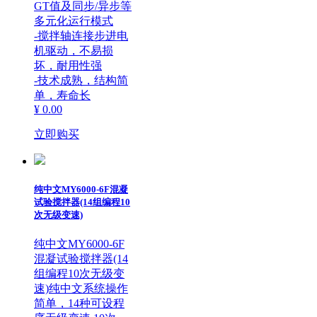
GT值及同步/异步等
多元化运行模式
-搅拌轴连接步进电
机驱动，不易损
坏，耐用性强
-技术成熟，结构简
单，寿命长
¥ 0.00
立即购买
纯中文MY6000-6F混凝
试验搅拌器(14组编程10
次无级变速)
纯中文MY6000-6F
混凝试验搅拌器(14
组编程10次无级变
速)纯中文系统操作
简单，14种可设程