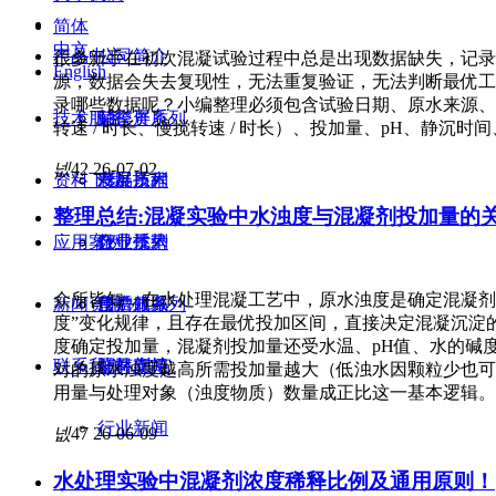
简体
中文
产品中心
公司简介
很多新手在初次混凝试验过程中总是出现数据缺失，记录
English
源，数据会失去复现性，无法重复验证，无法判断最优工
录哪些数据呢？小编整理必须包含试验日期、原水来源、
技术服务
荣誉资质
触摸屏系列
转速 / 时长、慢搅转速 / 时长）、投加量、pH、静
넶
42
26-07-02
资料下载
发展历程
彩屏系列
产品技术
整理总结:混凝实验中水浊度与混凝剂投加量的
应用案例
企业优势
数显系列
行业技术
众所皆知，在水处理混凝工艺中，原水浊度是确定混凝剂
新闻资讯
便携式系列
售后服务
用户领域
度”变化规律，且存在最优投加区间，直接决定混凝沉淀
度确定投加量，混凝剂投加量还受水温、pH值、水的碱
联系我们
烧杯/其它
配件支持
公司新闻
对的原水浊度越高所需投加量越大‌（低浊水因颗粒少也
用量与处理对象（浊度物质）数量成正比这一基本逻辑。
行业新闻
넶
47
26-06-09
水处理实验中混凝剂浓度稀释比例及通用原则！