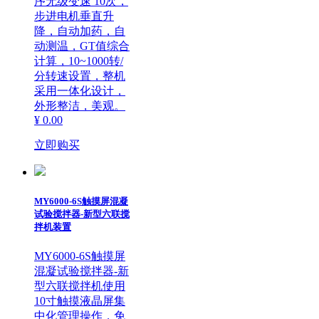
序无级变速 10次，
步进电机垂直升
降，自动加药，自
动测温，GT值综合
计算，10~1000转/
分转速设置，整机
采用一体化设计，
外形整洁，美观。
¥ 0.00
立即购买
MY6000-6S触摸屏混凝
试验搅拌器-新型六联搅
拌机装置
MY6000-6S触摸屏
混凝试验搅拌器-新
型六联搅拌机使用
10寸触摸液晶屏集
中化管理操作，免