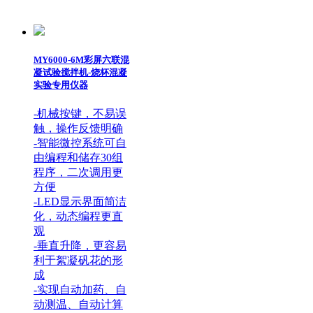
MY6000-6M彩屏六联混
凝试验搅拌机-烧杯混凝
实验专用仪器
-机械按键，不易误
触，操作反馈明确
-智能微控系统可自
由编程和储存30组
程序，二次调用更
方便
-LED显示界面简洁
化，动态编程更直
观
-垂直升降，更容易
利于絮凝矾花的形
成
-实现自动加药、自
动测温、自动计算