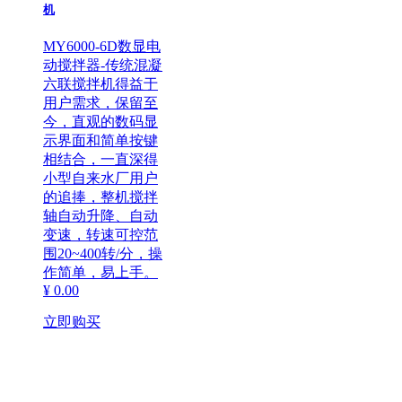
机
MY6000-6D数显电
动搅拌器-传统混凝
六联搅拌机得益于
用户需求，保留至
今，直观的数码显
示界面和简单按键
相结合，一直深得
小型自来水厂用户
的追捧，整机搅拌
轴自动升降、自动
变速，转速可控范
围20~400转/分，操
作简单，易上手。
¥ 0.00
立即购买