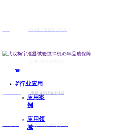
ꄶ
技术服务
混凝实验过程中4种水样浊度测量方法及适用场
产品技
术
首页
触摸屏混凝试验搅拌器
电话：400-900-8656
众所周知，在混凝实验过程水样浊度要需要多次测量并记
行业文
仅与水体中的颗粒物有关，而且与其颗粒大小、形状和表
献
性。那么你们知道一般测量浊度的方法有哪几种么？整理
用各种类型的浊度测量仪进行测定-特点：快捷、简单，最常
企业资质荣
产品中心
彩屏混凝试验搅拌器
座机：027-85513593
넶
142
26-04-14
誉
ꄶ
行业应用
说明书下载
数显混凝试验搅拌器
手机: 13477001630
应用案
例
应用领
行业资讯
便携式混凝试验搅拌器
地址:武汉市江汉区江汉路1
域