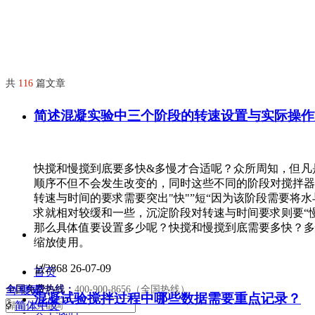
共
116
篇文章
简述混凝实验中三个阶段的转速设置与实际操作
快搅和慢搅到底要多快&多慢才合适呢？众所周知，但凡
顺序不但不会发生改变的，同时这些不同的阶段对搅拌器
转速与时间的要求需要突出"快"”短“因为该阶段需要将
求就相对较缓和一些，沉淀阶段对转速与时间要求则要“慢
那么具体值要设置多少呢？快搅和慢搅到底需要多快？多
缩放使用。
넶
2868
26-07-09
首页
全国免费热线：
끠
搜索
400-900-8656（全国热线）
混凝试验搅拌过程中哪些数据需要重点记录？
ꀅ
简体中文
关于我们