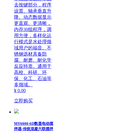
去按键部分，程序
设置、轴承垂直升
降、动态数据显示
更直观、更清晰，
内存30组程序，调
用方便，多样化运
行模式是水处理领
域用户的福音。不
锈钢选材具备防
腐、耐磨、耐化学
反应特质。通用于
高校、科研、环
保、化工、石油等
多领域。
¥ 0.00
立即购买
MY6000-6D数显电动搅
拌器-传统混凝六联搅拌