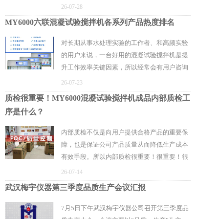
MY6000混凝试验搅拌器定制服务只定制高端
26-07-28
款，事实并非如此，MY6000混凝试验搅拌器
MY6000六联混凝试验搅拌机各系列产品热度排名
的全系产品均支持定制，也包括基础款，涵盖
规格定制、工艺定制、搅拌功率定制等。我们
对长期从事水处理实验的工作者、和高频实验
可以根据项目要求、配置要求进行定制方案，
的用户来说，一台好用的混凝试验搅拌机是提
做好样机待用户在线检验合格后，可进行批量
升工作效率关键因素，所以经常会有用户咨询
生产，帮助用户打造具有差异化的产品，并形
道：在MY6000六联混凝试验搅拌机各系列中
26-07-23
成独特的市场定位，更好地契合其个人使用偏
哪个系列产品最好用？其实小编依然想说，没
质检很重要！MY6000混凝试验搅拌机成品内部质检工
好或应用环境。
有绝对“最好用”的系列，需根据使用环境和需
序是什么？
求选择，只能结合用户常用的热度指标给大家
作以参考。MY6000六联混凝试验搅拌机各系
内部质检不仅是向用户提供合格产品的重要保
列产品热度排名，具体表现如下：排名一：彩
障，也是保证公司产品质量从而降低生产成本
屏系列六联混凝试验搅拌机热度指数：85核心
有效手段。所以内部质检很重要！很重要！很
原因：操作手感佳技术分析：机械按键+LED
重要！那一般混凝试验搅拌机内部检验时主要
26-07-14
屏的完美结合，戴手套按压编程，不易误触，
在干什么呢？具体质检工序又是什么呢？今天
武汉梅宇仪器第三季度品质生产会议汇报
按键反弹手感，数据输入更有效、更精准。
以MY6000混凝试验搅拌机的质检工序为例，
给大家简要阐述一下。MY6000混凝试验搅拌
7月5日下午武汉梅宇仪器公司召开第三季度品
机成品内部质检主要包含两道工序：1、成品