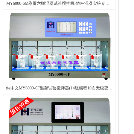
MY6000-6M彩屏六联混凝试验搅拌机-烧杯混凝实验专用
仪器
纯中文MY6000-6F混凝试验搅拌器(14组编程10次无级变
速)