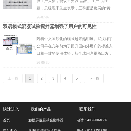
质生产大会，会议主要以“品质、生产”为主
入库检验 2、出厂合格检验
题，总经理宋先生表示，三季度是发展的“黄
金期”，目前公司的订单比较稳定，热销产品
26-07-07
依然集中在彩屏六联混凝试验搅拌机和数显六
双语模式混凝试验搅拌器增强了用户的可见性
联混凝试验搅拌机，所以根据市场需求的持续
释放，我们将持续围绕既定的各项工作任务，
随着中文国际化的现状越来越明显。武汉梅宇
不断地提升产品的质量和生产效率。同时，随
公司早在几年前为了提升国内外用户的标准入
行业资讯
首页
ꄲ
着酷暑来袭，我们将灵活调整高温时段的作业
口和一致的使用体验，从全球用户视角出发，
安排，延长午休时间，在保障每们员工身心健
构建了更广泛和多元的用户操作体验，将
26-06-30
康前提下，严把质量关，强化细节管控，以稳
MY6000彩屏混凝试验搅拌器、MY6000触摸
扎稳打、步步为营的良好姿态，全力以赴打好
屏混凝试验搅拌器均配置了中/英文双语系统，
上一页
1
2
3
4
5
下一页
三季度攻坚战。市场端同步加大渠道深耕、客
它的性能提升了90%以上，全面支持海外用
户拓展力度，持续挖掘存量客户增量、开拓新
户、国内用户等市面上操作，而优越兼容性和
赛道合作资源，稳步提升彩屏、数码屏核心产
多元化屏屏显输出功能，更能让用户可以更好
品市场份额。为实现全年营收目标奠定良好的
地管理编程等产品供应链，并确保正确的产品
快速进入
我们的产品 联系我们
基础。
从正确的地点被交付到客户手中。更让您的商
务办公变得轻松便捷。
首页
触摸屏混凝试验搅拌器
电话：400-900-8656
产品中心
彩屏混凝试验搅拌器
座机：027-85513593