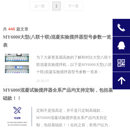
上一页
1
下一页
끅
共
446
篇文章
MY6000大型(八联十联)混凝实验搅拌器型号参数一览
뀩
表
为了大家更直观高效的了解和对比大型八联十
낃
联混凝实验搅拌机，以下是MY6000大型(八联
十联)混凝实验搅拌器型号参数一览表：
녕
MY6000大型(八联十联)混凝实验搅拌器型号
26-08-05
参数一览表：1 MY6000-8S 大型八联 触摸屏
MY6000混凝试验搅拌器全系产品均支持定制，包括基
同步/异步运行 30种 10-1200转/分 中/英文双系
础款！！
统
定制不是指高定，并不是只定制高端款，
MY6000混凝试验搅拌器全系产品均支持定
制，包括基础款！！在此之前，有用户以为，